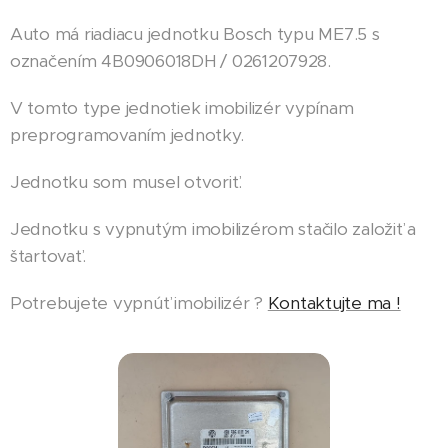
Auto má riadiacu jednotku Bosch typu ME7.5 s
označením 4B0906018DH / 0261207928.
V tomto type jednotiek imobilizér vypínam
preprogramovaním jednotky.
Jednotku som musel otvoriť.
Jednotku s vypnutým imobilizérom stačilo založiť a
štartovať.
Potrebujete vypnúť imobilizér ?
Kontaktujte ma !