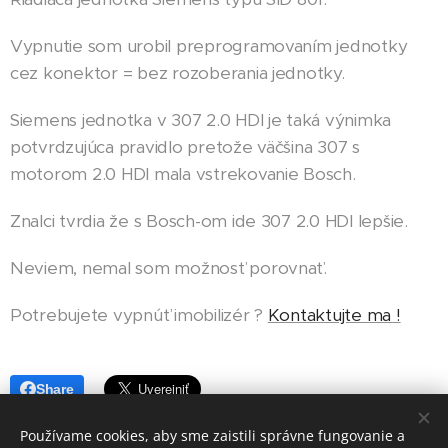
Vypnutie som urobil preprogramovaním jednotky
cez konektor = bez rozoberania jednotky.
Siemens jednotka v 307 2.0 HDI je taká výnimka
potvrdzujúca pravidlo pretože väčšina 307 s
motorom 2.0 HDI mala vstrekovanie Bosch.
Znalci tvrdia že s Bosch-om ide 307 2.0 HDI lepšie.
Neviem, nemal som možnosť porovnať.
Potrebujete vypnúť imobilizér ?
Kontaktujte ma !
Share
Používame cookies, aby sme zaistili správne fungovanie a