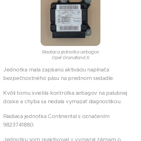
Riadiaca jednotka airbagov
Opel Grandland X
Jednotka mala zapísanú aktiváciu napínača
bezpečnostného pásu na prednom sedadle.
Kvôli tomu svietila kontrolka airbagov na palubnej
doske a chyba sa nedala vymazať diagnostikou.
Riadiaca jednotka Continental s označením
9823741880.
Jednotku som reaktivoval = vymazal záznam o