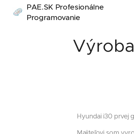
PAE.SK Profesionálne
Programovanie
Autoelektroniky
Výroba
Hyundai i30 prvej 
Majiteľovi som vyr