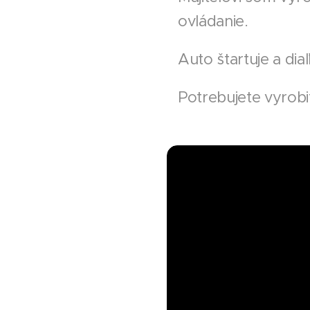
ovládanie.
Auto štartuje a d
Potrebujete vyrob