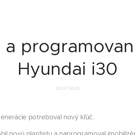
 a programovani
Hyundai i30
30.07.2025
generácie potreboval nový kľúč.
obil novú planžetu a naprogramoval imobilizér