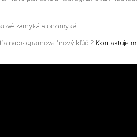
iaľkové zamyká a odomyká.
iť a naprogramovať nový kľúč ?
Kontaktuje m