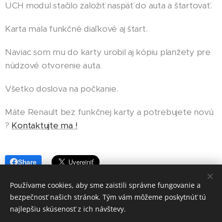
UCH modul stačilo založiť naspäť do auta a štartovať.
Karta mala funkčné diaľkové aj štart.
Naviac som mu do karty urobil aj kópiu planžety pre
núdzové otvorenie auta.
Všetko doslova na počkanie.
Máte Renault bez funkčnej karty a potrebujete novú
?
Kontaktujte ma !
Share
Používame cookies, aby sme zaistili správne fungovanie a
bezpečnosť našich stránok. Tým vám môžeme poskytnúť tú
najlepšiu skúsenosť z ich návštevy.
© 2026 Všetky práva vyhradené