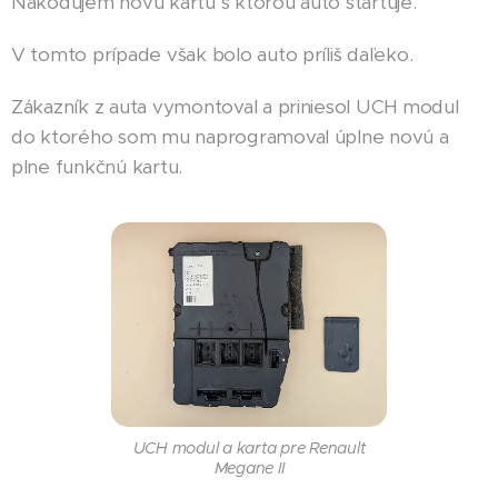
Nakódujem novú kartu s ktorou auto štartuje.
V tomto prípade však bolo auto príliš daľeko.
Zákazník z auta vymontoval a priniesol UCH modul
do ktorého som mu naprogramoval úplne novú a
plne funkčnú kartu.
UCH modul a karta pre Renault
Megane II