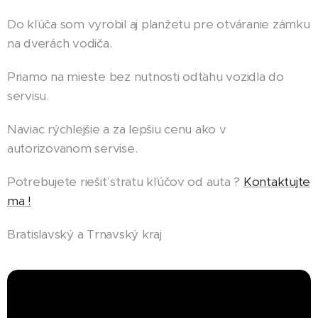
Do kľúča som vyrobil aj planžetu pre otváranie zámku
na dverách vodiča.
Priamo na mieste bez nutnosti odťahu vozidla do
servisu.
Naviac rýchlejšie a za lepšiu cenu ako v
autorizovanom servise.
Potrebujete riešiť stratu kľúčov od auta ?
Kontaktujte
ma !
Bratislavský a Trnavský kraj