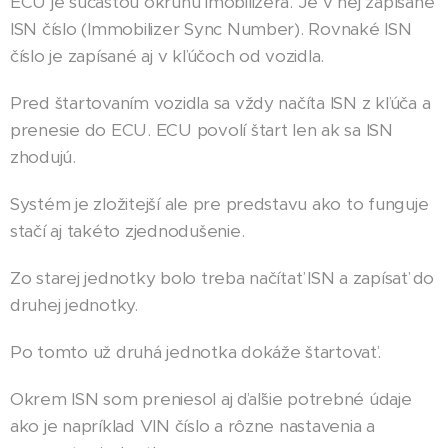
ECU je súčasťou okruhu imobilizéra. Je v nej zapísané
ISN číslo (Immobilizer Sync Number). Rovnaké ISN
číslo je zapísané aj v kľúčoch od vozidla.
Pred štartovaním vozidla sa vždy načíta ISN z kľúča a
prenesie do ECU. ECU povolí štart len ak sa ISN
zhodujú.
Systém je zložitejší ale pre predstavu ako to funguje
stačí aj takéto zjednodušenie.
Zo starej jednotky bolo treba načítať ISN a zapísať do
druhej jednotky.
Po tomto už druhá jednotka dokáže štartovať.
Okrem ISN som preniesol aj ďaľšie potrebné údaje
ako je napríklad VIN číslo a rôzne nastavenia a