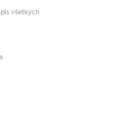
ápis všetkých
a.