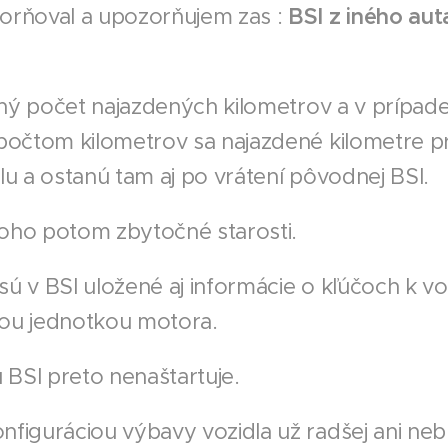
orňoval a upozorňujem zas :
BSI z iného aut
žený počet najazdených kilometrov a v prípade
počtom kilometrov sa najazdené kilometre p
lu a ostanú tam aj po vrátení pôvodnej BSI.
oho potom zbytočné starosti.
 v BSI uložené aj informácie o kľúčoch k voz
acou jednotkou motora.
BSI preto nenaštartuje.
figuráciou výbavy vozidla už radšej ani ne