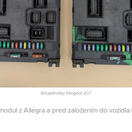
BSI jednotky Peugeot 207
 modul z Allegra a pred založením do vozidla