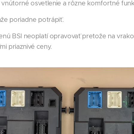
j vnútorné osvetlenie a rôzne komfortné funk
že poriadne potrápiť.
nú BSI neoplatí opravovať pretože na vrako
mi priaznivé ceny.