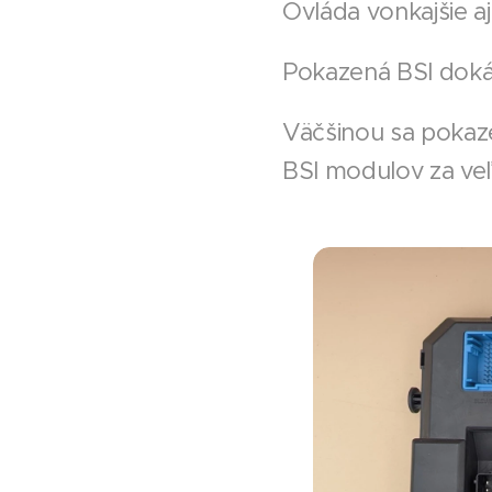
Ovláda vonkajšie a
Pokazená BSI doká
Väčšinou sa pokaze
BSI modulov za veľ