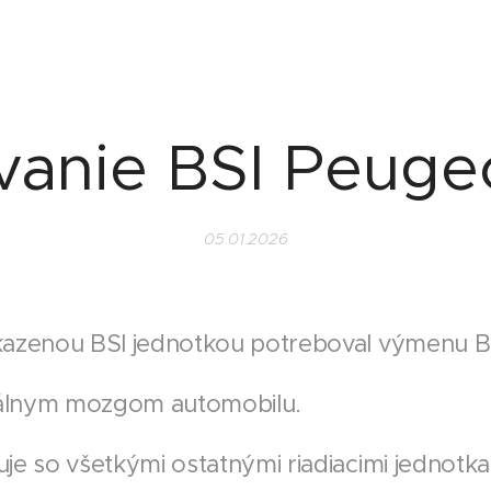
vanie BSI Peuge
05.01.2026
azenou BSI jednotkou potreboval výmenu B
rálnym mozgom automobilu.
e so všetkými ostatnými riadiacimi jednotka