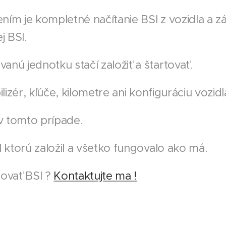
ením je kompletné načítanie BSI z vozidla a z
j BSI.
nú jednotku stačí založiť a štartovať.
lizér, kľúče, kilometre ani konfiguráciu vozidl
 v tomto prípade.
 ktorú založil a všetko fungovalo ako má.
novať BSI ?
Kontaktujte ma !