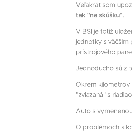
Veľakrát som upoz
tak "na skúšku".
V BSI je totiž ulo
jednotky s väčším 
prístrojového pane
Jednoducho sú z t
Okrem kilometrov sú
"zviazaná" s riadi
Auto s vymenenou 
O problémoch s kon