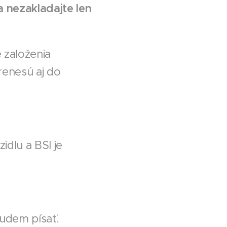
a nezakladajte len
 založenia
renesú aj do
idlu a BSI je
budem písať.