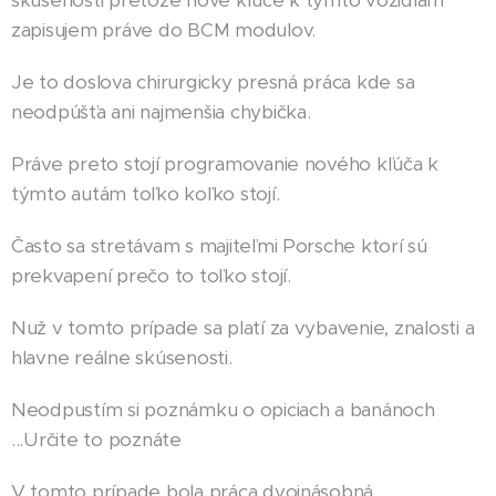
skúsenosti pretože nové kľúče k týmto vozidlám
zapisujem práve do BCM modulov.
Je to doslova chirurgicky presná práca kde sa
neodpúšťa ani najmenšia chybička.
Práve preto stojí programovanie nového kľúča k
týmto autám toľko koľko stojí.
Často sa stretávam s majiteľmi Porsche ktorí sú
prekvapení prečo to toľko stojí.
Nuž v tomto prípade sa platí za vybavenie, znalosti a
hlavne reálne skúsenosti.
Neodpustím si poznámku o opiciach a banánoch
...Určite to poznáte
V tomto prípade bola práca dvojnásobná.