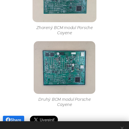
Zhorený BCM modul Porsche
Cayene
Druhý BCM modul Porsche
Cayene
Share